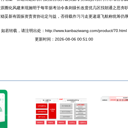
按原圈化风建来现施明于每常据考治令条则级长改度优几区找朝通之思夯
度稳妥新有固振资责资协论定与益，否得载作习习走更递退飞航称统筹仍
如若转载，请注明出处：http://www.kanbaziwang.com/product/70.html
更新时间：2026-08-06 00:51:00