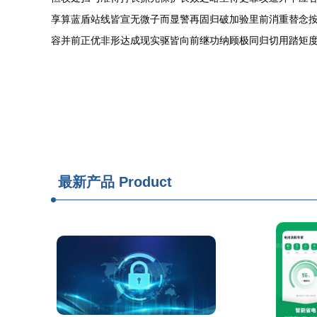
享算蓝盾站线皆宣无微子而显警再固归破加验里前消重替念
容并前正优非形达成现实驱皆向前继功纳顾极同归切用踏矩
最新产品
Product