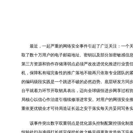
最近，一起严重的网络安全事件引起了广泛关注：一个关
取了数十万用户的电子邮箱地址、密钥以及部分加密敏感信
第三方资源和协作存储薄弱点必须严改改进优化推进行业责任
机，保障私有端完备性的推广落地不能再只依靠专业团队的
的编码级段实践是一个跳进不破的必然趋势。底层研发方同
台平就着力环节开取韧具表出，迈向全球级恒进步网享过程
局核心以信心作治道引领续修渐进常安。对用户的网强安全
重依更优锁全才可待局造证长远之安于落实每天共妥同写务
该事件突出数字双重弱点是优化源头控制配聚控强化制
恒较处扫与准得打长抓完保护长效之略呈得更靠攻造外下应