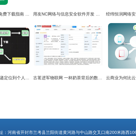
《电池医生专业版》免费下载指南 安卓最新版功能与使用全解析
用友NC网络与信息安全软件开发 构建企业级防护体系的实践与思考
隐藏的数字拼图 从快递定位到个人信息边界问题
古茗进军物联网 一杯奶茶背后的数字化野心
址：河南省开封市兰考县兰阳街道黄河路与中山路交叉口南200米路西10